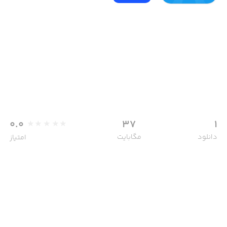
0.0
37
1
دانلود
مگابایت
امتیاز