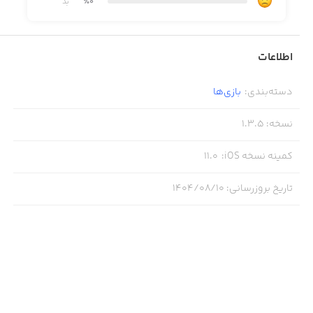
٪0
بد
Duck on the Run features:
◉ Addictive gameplay
اطلاعات
◉ Beautiful handmade 3d graphics
◉ Endless fun
دسته‌بندی
:
بازی‌ها
◉ Collect coins to unlock new handsome ducks
نسخه
:
1.3.5
◉ Haptic feedback
کمینه نسخه iOS
:
11.0
◉ Optimization for all screens
تاریخ بروزرسانی
:
۱۴۰۴/۰۸/۱۰