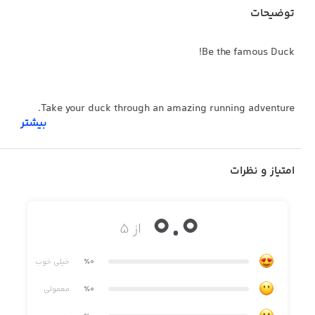
توضیحات
Be the famous Duck!
Take your duck through an amazing running adventure.
بیشتر
Duck on the Run is a runner game about being a duck and
strutting your stuff.
امتیاز و نظرات
Slide, jump, roll and dash to avoid the many obstacles
you’ll find on your way. The game becomes more
0.0
challenging and fun with every step your duck makes.
از ۵
Run in all sorts of different environments full of color and
joy.
٪0
خیلی خوب
٪0
معمولی