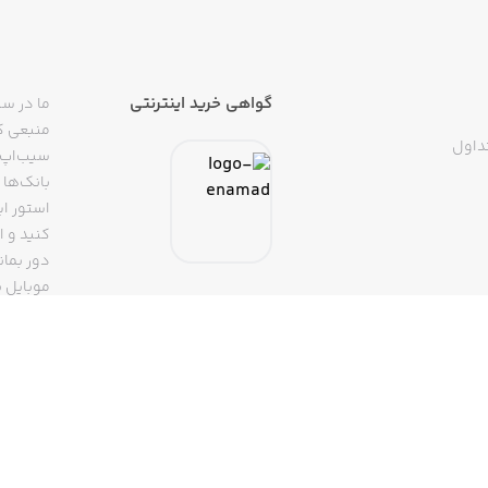
گواهی خرید اینترنتی
ما در سی
منبعی کا
داول
سیب‌اپ م
بانک‌ها 
استور ای
دور بمان
موبایل ب
(روبیکا، 
تپسی، آ
اپلیکیشن
تنها با 
سیب‌اپ، بزرگ‌ترین اپ استور ایرانی