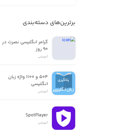
ویژگی‌های بازی Toca Mystery House:
• گیم‌پلی آموزشی مخصوص کودکان
برترین‌های دسته‌بندی
• گرافیک و انیمیشن‌های زیبا
گرامر انگلیسی نصرت در 
• اتاق‌های جستجوی متنوع
٩٠ روز
آموزشی
• موسیقی متن شاد و جذاب
۵۰۴ و ۱۱۰۰ واژه زبان 
انگلیسی
آموزشی
SpotPlayer
آموزشی