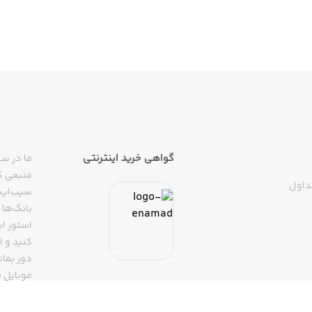
گواهی خرید اینترنتی
ما در سی
منبعی کا
داول
سیب‌اپ م
بانک‌ها 
استور ای
دور بمان
موبایل ب
(روبیکا، 
تپسی، آ