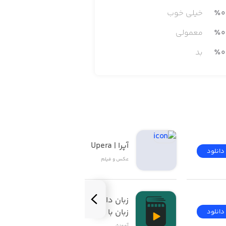
0
٪
خیلی خوب
0
٪
معمولی
0
٪
بد
آپرا | Upera
دانلود
دانلود
عکس و فیلم
زبان‌ دات‌ کام | آموزش 
زبان با فیلم
دانلود
دانلود