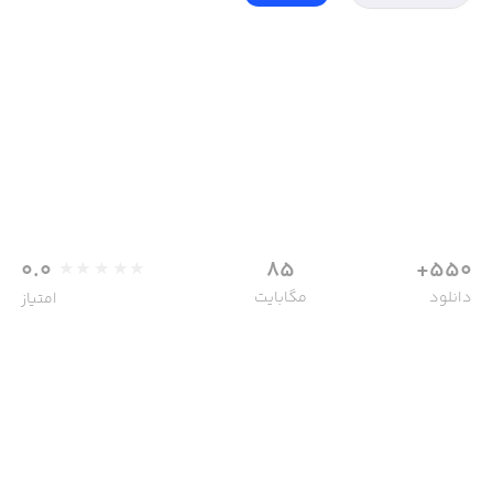
0.0
85
550+
دانلود
مگابایت
امتیاز