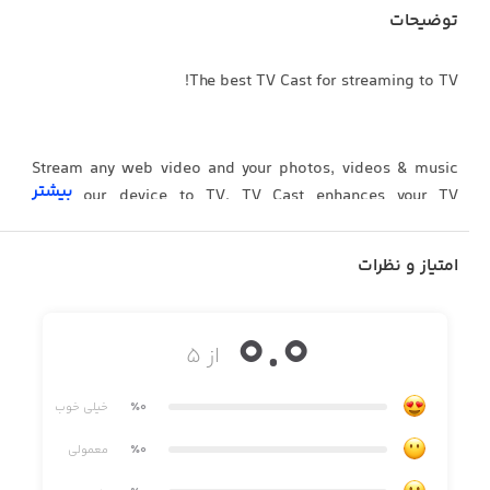
توضیحات
The best TV Cast for streaming to TV!
Stream any web video and your photos, videos & music
بیشتر
from your device to TV. TV Cast enhances your TV
Experience and lets you enjoy the show on your big
screen.
امتیاز و نظرات
0.0
از ۵
Features
٪0
خیلی خوب
- Stream & Cast to TV with HD, 4k quality
٪0
معمولی
- Easy connect and control media playing