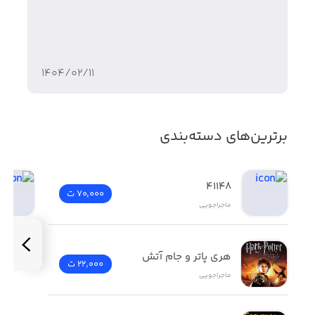
• گرافیک دو بعدی
• ۸۰ مرحله چالشی
۱۴۰۴/۰۲/۱۱
• کنترلرهای ساده و دقیق
• افکت‌های صوتی جذاب
برترین‌های دسته‌بندی
41148
70,000 ت
ماجراجویی
هری پاتر و جام آتش
22,000 ت
ماجراجویی