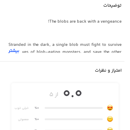
توضیحات
The blobs are back with a vengeance!
Stranded in the dark, a single blob must fight to survive
بیشتر
the waves of blob-eating monsters, and save the other
blobs!.
امتیاز و نظرات
Hopeless is a game of sharp reflexes. Trust your instincts,
0.0
shoot the monsters, but be careful - don’t shoot the other
از ۵
blobs!
٪0
خیلی خوب
٪0
معمولی
Guns, Lasers, Fairy Dust? Shoot everything in your arsenal
to overcome the monsters’ attack, and rescue the