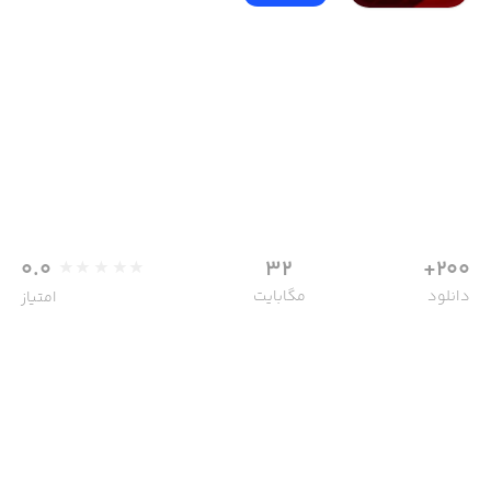
0.0
32
200+
دانلود
مگابایت
امتیاز