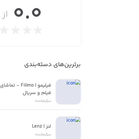
0.0
از ۵
ies, then you’ll love this action game!
Ruby Run's Key Features:
• Earn gems for having friends! When logged-in with Facebook, if any of your friends join, you will get more gems.
برترین‌های دسته‌بندی
• Get even more gems when you defeat your friends when logged-in to Facebook.
• Build your weapon collection with the Gun Lottery to help you wipe out those pesky worshipers. Collect them all!
فیلم و سریال
• In the mood for grenades today? You can choose any gun (even a grenade launcher!) from your inventory.
سرگرم‌کننده
• Get other free goodies along the way.
لنز | Lenz
• A new game from the developers of Hopeless: The Dark Cave
سرگرم‌کننده