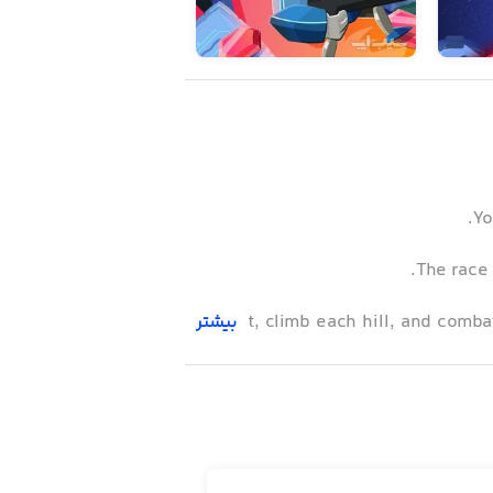
Yo
The race 
Run fast, climb each hill, and comb
بیشتر
Collect gems on your path, build you