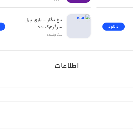
باغ نگار - بازی پازل 
سرگرم‌کننده
دانلود
Off
سرگرم‌کننده
Facebook: htt
Twitt
اطلاعات
Please email us with any new bu