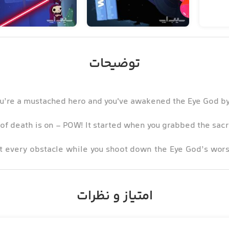
توضیحات
u’re a mustached hero and you've awakened the Eye God by 
of death is on - POW! It started when you grabbed the sacr
at every obstacle while you shoot down the Eye God’s worsh
r gun inventory and shoot your way to survival, A.K.A your
امتیاز و نظرات