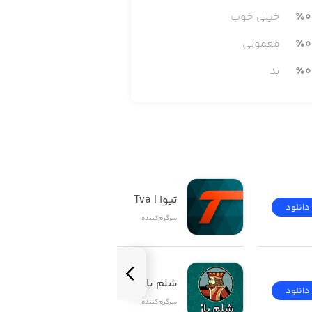
0
٪
خیلی خوب
0
٪
معمولی
0
٪
بد
تیوا | Tva
دانلود
دانلود
سرگرم‌کننده
شلم باز | ShelemBaz
دانلود
دانلود
سرگرم‌کننده