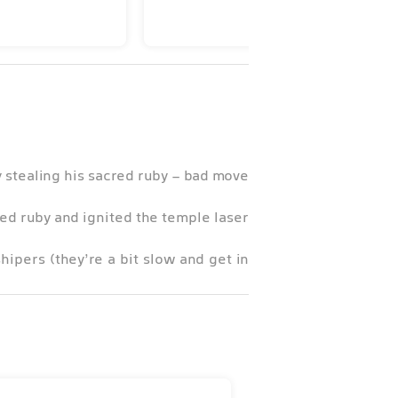
stealing his sacred ruby - bad move.
ed ruby and ignited the temple laser.
ipers (they’re a bit slow and get in
your way).
 highest score (let’s face it, you’re
going to die).