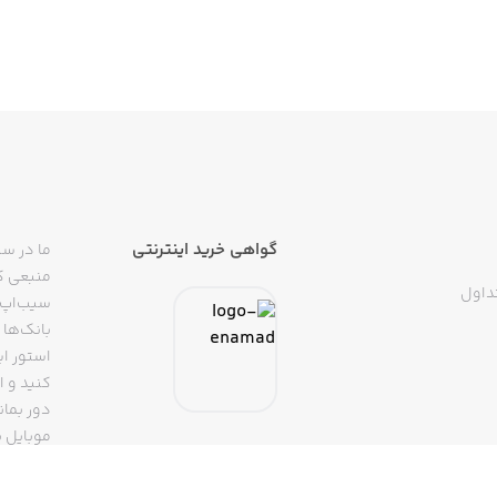
گواهی خرید اینترنتی
ما در سی
منبعی کا
داول
سیب‌اپ م
بانک‌ها 
استور ای
دور بمان
موبایل ب
(روبیکا، 
تپسی، آ