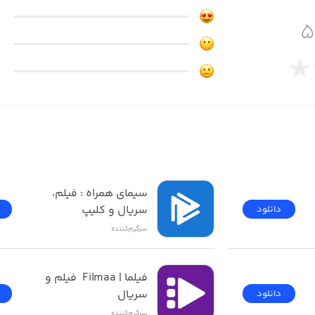
If you like our Hopeless ser
فیلیمو | Filimo - تماشای 
سیمای همراه : فیلم، 
سریال و کلیپ
دانلود
سرگرم‌کننده
فیلما | Filmaa  فیلم و 
سریال
دانلود
سرگرم‌کننده