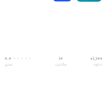
0.0
10
1,100+
دانلود
مگابایت
امتیاز