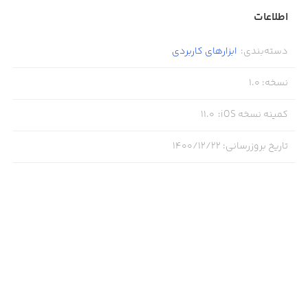
اطلاعات
Waiting for feedback to improve our product.
دسته‌بندی
:
ابزار‌های کاربردی
نسخه
:
1.0
کمینه نسخه iOS
:
11.0
تاریخ بروزرسانی
:
۱۴۰۰/۱۲/۲۲