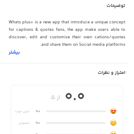
توضیحات
Whats plus+ is a new app that introduce a unique concept
for captions & quotes fans, the app make users able to
discover, edit and customise their own cations/quotes
and share them on Social media platforms.
بیشتر
- Discover Quotes & captions
امتیاز و نظرات
0.0
از ۵
- Quotes & captions are grouped by multiple categories
٪0
خیلی خوب
٪0
معمولی