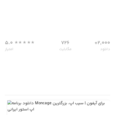
5.0
726
2,000+
دانلود
مگابایت
امتیاز