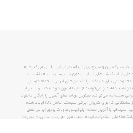
Theory topics are
ب‌اپ، بزرگ‌ترین و سریع‌ترین اپ استور ایرانی، تلاش می‌کنیم به
You will play fun games designed t
ملی از اپلیکیشن‌های ایرانی آیفون دسترسی داشته باشید. با
حدودیتی برای دریافت اپلیکیشن‌های ایرانی از جمله موبایل
نخواهید داشت و می‌توانید از کار با آیفون خود لذت ببرید. در اپ
رانی سیب‌اپ، می‌توانید بهترین برنامه‌های آیفون را رایگان دانلود
کنید و از مشکلاتی که برای کاربران ایرانی سیستم عامل iOS ایجاد شده
And the crowning glory is our staff
ید. سیب‌اپ با آخرین نسخه اپلیکیشن‌های کاربردی ایرانی نظیر
انک‌ها (ملی، صادرات، آینده، ملت، مهر، تجارت و ...)، پیام‌رسان‌ها
with the background music that wil
ایتا، بله و ...)، مسیریاب‌ها (نشان، بلد و ...)، دیجی کالا، اسنپ،
پ و… پاسخگوی تمام نیازهای شما است. فرایند دانلود و نصب