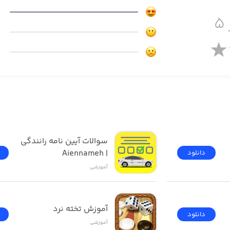
۵
you by your private instructor, teaching you theory topics li
سوالات آیین نامه رانندگی 
| Aiennameh
دانلود
آموزشی
آموزش تخته نرد
دانلود
آموزشی