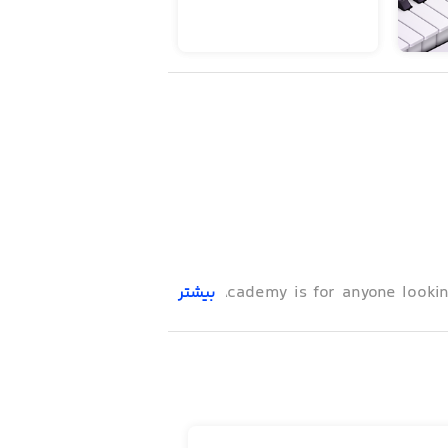
Piano Academy is for anyone looki
بیشتر
Piano Academy offers an on-screen 