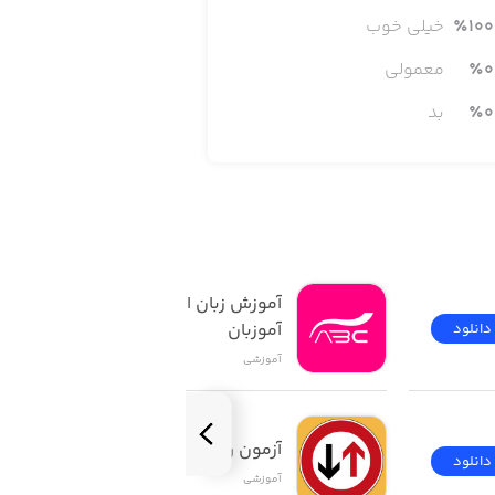
100
٪
خیلی خوب
0
٪
معمولی
0
٪
بد
- Watch tutorial videos introduced to 
آموزش زبان انگلیسی | 
آموزبان
دانلود
دانلود
آموزشی
آزمون راهنمایی و رانندگی
دانلود
دانلود
آموزشی