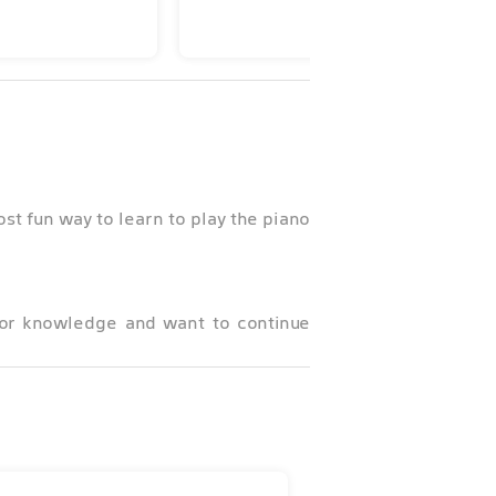
st fun way to learn to play the piano!
ior knowledge and want to continue
aying along with their favorite songs.
 app also supports MIDI connection,
 have an acoustic or electronic piano.