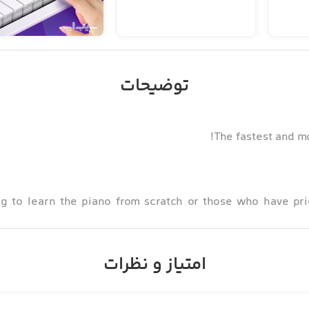
توضیحات
The fastest and mo
ng to learn the piano from scratch or those who have pr
learning by practicing pl
امتیاز و نظرات
touch keyboard so you can start playing immediately. The
and it can even detect the notes you play if you