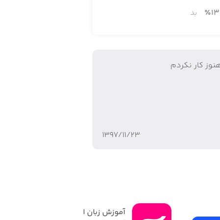
13
٪
بد
نوز کار نکردم
۱۳۹۷/۱۱/۲۳
آموزش زبان انگلیسی | 