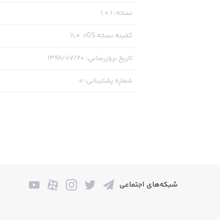
- سوخاری
نسخه
:
1.0.1
- آش
کمینه نسخه iOS
:
11.0
- سوپ
تاریخ بروزرسانی
:
۱۳۹۸/۰۷/۲۰
- سالاد
شماره پشتیبانی
:
0
- اردور
- نان
- بورانی
شبکه‌های اجتماعی
بخش دسر ، کیک و شیرینی
- دسر