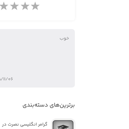
- غذای گوشتی
- غذای دریایی
- غذای گیاهی
خوب
-غذای ساده
- استیک
- کباب
۸/۱۱/۰۶
- خورش
- دمی و پلو
برترین‌های دسته‌بندی
-کوکو
گرامر انگلیسی نصرت در 
- ته چین