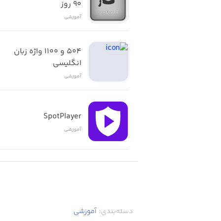
٩٠ روز
- ماکارونی و پاستا
آموزشی
- ساندویچ
۵۰۴ و ۱۱۰۰ واژه زبان 
انگلیسی
- پیتزا
آموزشی
- کوفته و دلمه
-لازانیا
SpotPlayer
آموزشی
-سوفله
-غذا با مایکروفر
بخش پیش غذا شامل :
دسته‌بندی
:
آموزشی