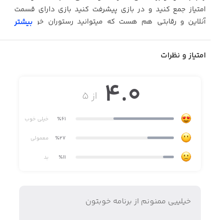
امتیاز جمع کنید و در بازی پیشرفت کنید بازی دارای قسمت
آنلاین و رقابتی هم هست که میتوانید رستوران خود را با
بیشتر
دوستانتان مقایسه کنید
امتیاز و نظرات
4.0
از ۵
٪61
خیلی خوب
٪27
معمولی
٪11
بد
خيلييي ممنونم از برنامه خوبتون