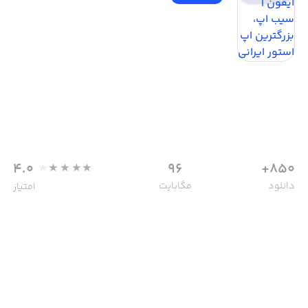
4.0
96
850+
دانلود
مگابایت
امتیاز