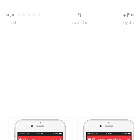
0.0
9
40+
دانلود
مگابایت
امتیاز