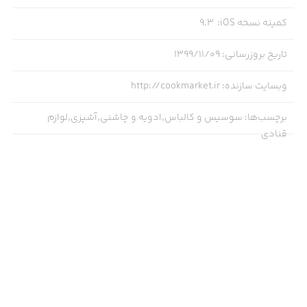
کمینه نسخه iOS
:
9.3
تاریخ بروزرسانی
:
۱۳۹۹/۱۱/۰۹
وبسایت سازنده
:
http://cookmarket.ir
برچسب‌ها
:
سوسیس و کالباس,ادویه و چاشنی,آشپزی,لوازم
قنادی