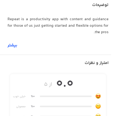
توضیحات
Repeat is a productivity app with content and guidance
for those of us just getting started and flexible options for
the pros.
بیشتر
• Learn the psychology behind how habits work
امتیاز و نظرات
• Analyse the impact of each habit on your moods
• Stay motivated with inspirational quotes
0.0
از ۵
• Use custom themes (pro feature)
• Earn achievements
٪0
خیلی خوب
• And more
٪0
معمولی