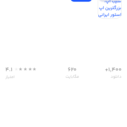
4.1
620
1,400+
دانلود
مگابایت
امتیاز