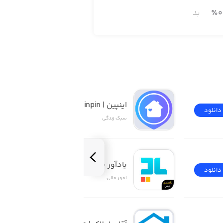
0
٪
بد
اینپین | inpin
دانلود
دانلود
سبک زندگی
یادآور چک ۲
دانلود
دانلود
امور ‌مالی