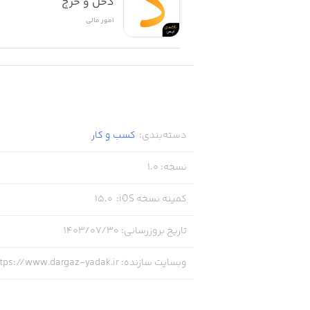
دخل و خرج
امور ‌مالی
دسته‌بندی
:
کسب‌ و ‌کار
نسخه
:
1.0
کمینه نسخه iOS
:
15.0
تاریخ بروزرسانی
:
۱۴۰۳/۰۷/۳۰
وبسایت سازنده
:
tps://www.dargaz-yadak.ir