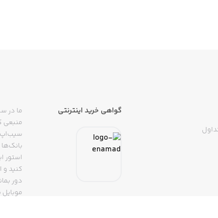
گواهی خرید اینترنتی
ما در سی
منبعی کا
داول
سیب‌اپ م
بانک‌ها 
استور ای
دور بمان
موبایل ب
(روبیکا، 
تپسی، آ