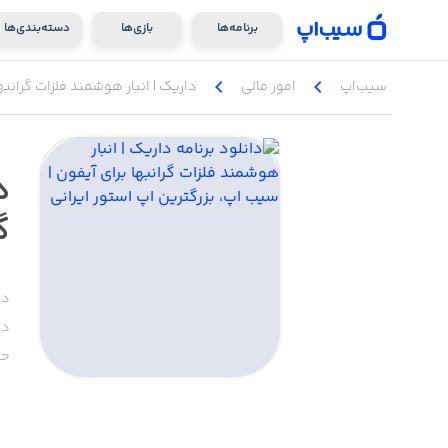
برنامه‌ها
بازی‌ها
دسته‌بندی‌ها
chevron_left
chevron_left
سیب‌اپ
امور ‌مالی
داریک | انبار هوشمند فلزات گرانبه
د
گ
دس
دا
حج