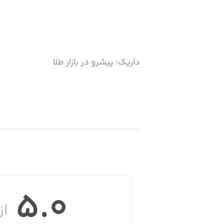
داریک؛ پیشرو در بازار طلا
داریک اولین انبار هوشمند فلزات گرانبه
داریک با نوآوری در حوزه معاملات طلا، ع
5.0
کارت،‌ سرویس وام و اعتبار، خدمات سازم
از 