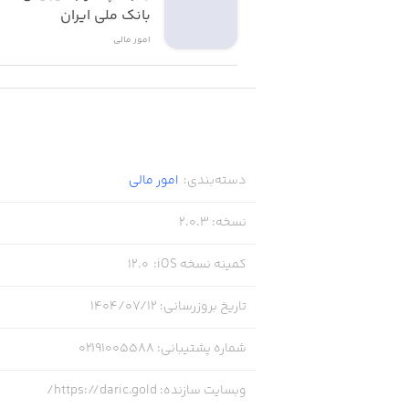
بانک ملی ایران
امور ‌مالی
پلتفرم معاملاتی داریک
پلتفرم معاملاتی داریک، پلی هوشمند میا
دسکتاپ، می‌توانید به‌سادگی اقدام به خ
دسته‌بندی
:
امور ‌مالی
نسخه
:
2.0.3
کمینه نسخه iOS
:
12.0
تجربه‌ای مدرن در معاملات طلا
تاریخ بروزرسانی
:
۱۴۰۴/۰۷/۱۲
شماره پشتیبانی
:
02191005588
وبسایت سازنده
:
https://daric.gold/
داریک متناسب با نیاز کاربران، دو نوع ساخ