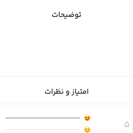
توضیحات
ا با مجوز سندباکسِ وزارت صنعت، معدن و تجارت است.
امتیاز و نظرات
لاوه بر پلتفرم معاملات خود، راهکارهای مبتنی بر دارایی طلا نیز
انی و آکادمی داریک.
۵