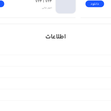
۷۲۴ | 724
دانلود
امور ‌مالی
اطلاعات
ن کاربران و بازار طلاست. با داریک، در هر ساعت از شبانه‌روز
رید یا فروش طلا کنید.
تار معاملاتی را ارایه می‌دهد: