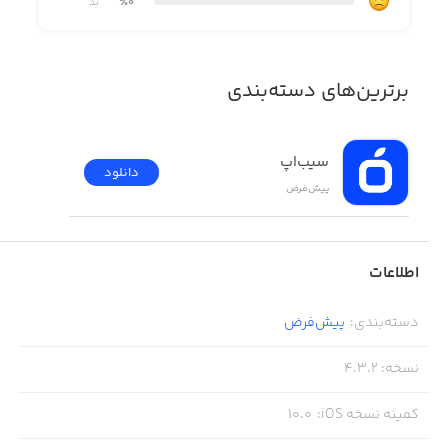
the game.
٪0
بد
The tutorial and the highlight function make for an easy
برترین‌های دسته‌بندی
entry into the Kingdom Builder world and ensure that
every player can start playing right away.
سیب‌اپ
دانلود
پیش‌فرض
Changing terrain configuration and random victory
conditions each play guarantee that you never play the
same game twice. That’s why Kingdom Builder always
اطلاعات
stays exciting and feels new every play.
دسته‌بندی
:
پیش‌فرض
نسخه
:
4.3.2
کمینه نسخه iOS
:
10.0