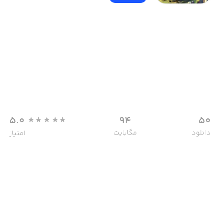
5.0
94
50
دانلود
مگابایت
امتیاز