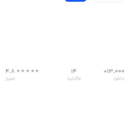
4.8
14
13,000+
دانلود
مگابایت
امتیاز