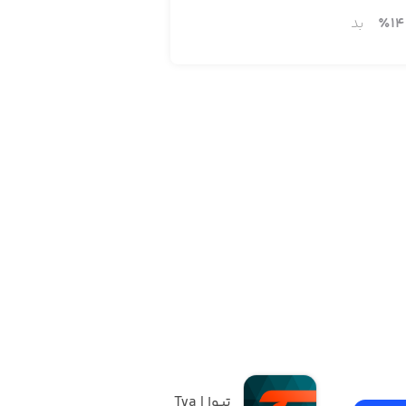
14
٪
بد
تیوا | Tva