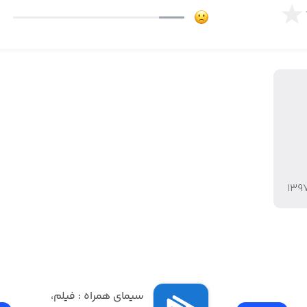
۱۳۹
فیلیمو | Filimo - تماشای 
سیمای همراه : فیلم، 