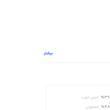
بیشتر
37
٪
خیلی خوب
48
٪
معمولی