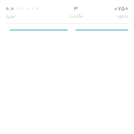
0.0
3
750+
دانلود
مگابایت
امتیاز