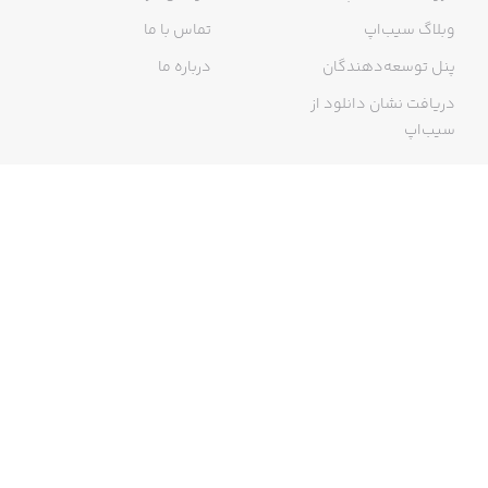
وبلاگ سیب‌اپ
تماس با ما
پنل توسعه‌دهندگان
درباره ما
دریافت نشان دانلود از
سیب‌اپ
گواهی خرید اینترنتی
ما در سیب‌اپ، بزرگ‌ترین و سریع‌ترین اپ استور ایرانی، تلاش می‌کنیم به
منبعی کاملی از اپلیکیشن‌های ایرانی آیفون دسترسی داشته باشید. با