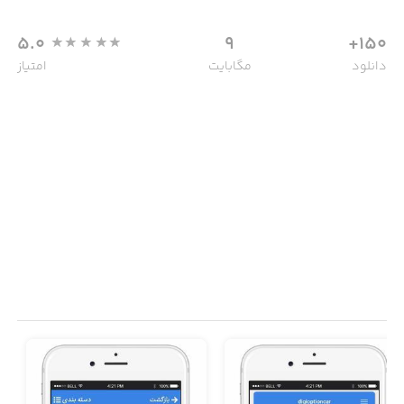
5.0
9
150+
دانلود
مگابایت
امتیاز