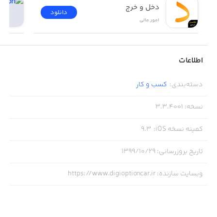
دخل و خرج
دانلود
امور ‌مالی
اطلاعات
دسته‌بندی
:
کسب‌ و ‌کار
نسخه
:
3.3.4001
کمینه نسخه iOS
:
9.3
تاریخ بروزرسانی
:
۱۳۹۹/۱۰/۲۹
وبسایت سازنده
:
https://www.digioptioncar.ir