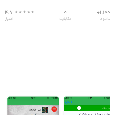
4.7
0
1,100+
دانلود
مگابایت
امتیاز