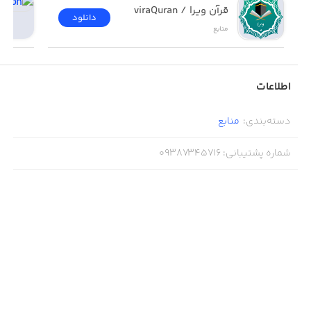
قرآن ویرا / viraQuran
دانلود
منابع
اطلاعات
دسته‌بندی
:
منابع
شماره پشتیبانی
:
09387345716