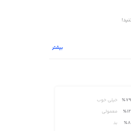
بیشتر
79
٪
خیلی خوب
12
٪
معمولی
8
٪
بد