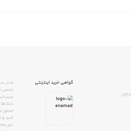
گواهی خرید اینترنتی
ما در سی
منبعی کا
داول
سیب‌اپ م
بانک‌ها 
استور ای
دور بمان