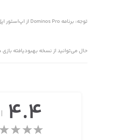
توجه: برنامه Dominos Pro از اپ‌استور اپل حذف شده است، اما همچنان می‌توانید آن را از سیب‌اپ دانلود کنید!
حال می‌توانید از نسخه بهبود‌یافته بازی دومینو (که با نام All Fives 
· داده‌های آماری
· پنج سطح از دشواری
· امکان تغییر تنظیمات بازی
4.4
از