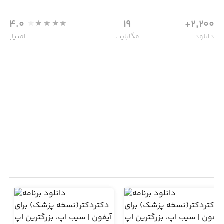
4.0
19
2,200+
دانلود
مگابایت
امتیاز