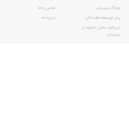
وبلاگ سیب‌اپ
تماس با ما
پنل توسعه‌دهندگان
درباره ما
دریافت نشان دانلود از
سیب‌اپ
گواهی خرید اینترنتی
ما در سیب‌اپ، بزرگ‌ترین و سریع‌ترین اپ استور ایرانی، تلاش می‌کنیم به
منبعی کاملی از اپلیکیشن‌های ایرانی آیفون دسترسی داشته باشید. با