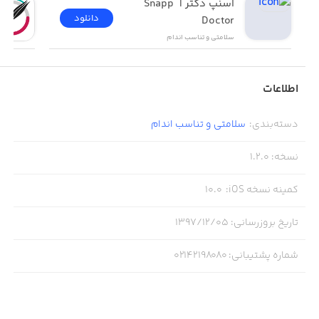
اسنپ دکتر | Snapp 
دانلود
Doctor
سلامتی و تناسب اندام
اطلاعات
دسته‌بندی
:
سلامتی و تناسب اندام
نسخه
:
1.2.0
کمینه نسخه iOS
:
10.0
تاریخ بروزرسانی
:
۱۳۹۷/۱۲/۰۵
شماره پشتیبانی
:
02142198080