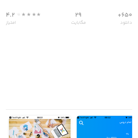
4.2
29
650+
دانلود
مگابایت
امتیاز