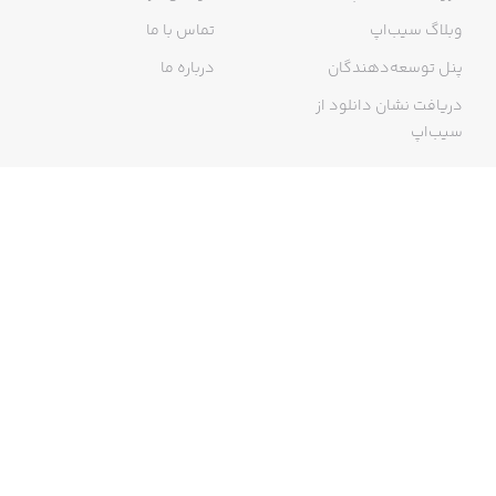
وبلاگ سیب‌اپ
تماس با ما
پنل توسعه‌دهندگان
درباره ما
دریافت نشان دانلود از
سیب‌اپ
گواهی خرید اینترنتی
ما در سیب‌اپ، بزرگ‌ترین و سریع‌ترین اپ استور ایرانی، تلاش می‌کنیم به
منبعی کاملی از اپلیکیشن‌های ایرانی آیفون دسترسی داشته باشید. با