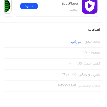
SpotPlayer
دانلود
آموزشی
اطلاعات
دسته‌بندی
:
آموزشی
نسخه
:
1.7.0
کمینه نسخه iOS
:
10.0
تاریخ بروزرسانی
:
۱۳۹۷/۱۱/۱۵
شماره پشتیبانی
:
09027788684