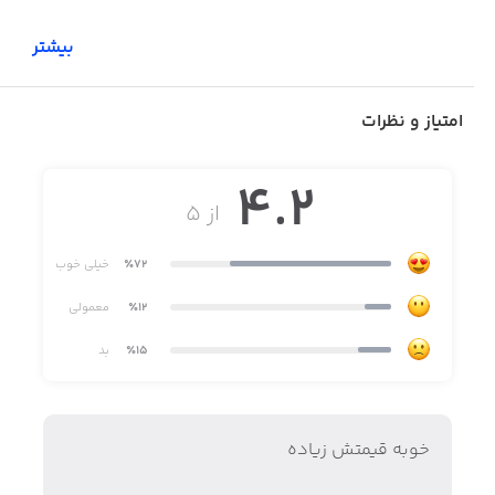
بیشتر
امتیاز و نظرات
4.2
از ۵
٪72
خیلی خوب
٪12
معمولی
٪15
بد
خوبه قیمتش زیاده