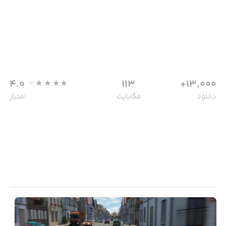
4.0
113
13,000+
دانلود
مگابایت
امتیاز