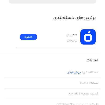
• شبیه‌ساز رانندگی با ماشین‌های آلمانی
• گرافیک زیبا و محیط واقع‌گرایانه
برترین‌های دسته‌بندی
• امکان رانندگی در ۴ مسیر منحصربه‌فرد با شرایط آب‌وهوایی
مختلف
سیب‌اپ
• دارای حالت‌های متنوع بازی
دانلود
پیش‌فرض
• دارای ماشین‌های متنوع با ویژگی‌های منحصربه‌فرد
• قابلیت سفارشی‌سازی اتومبیل‌ها
اطلاعات
• کنترل‌کننده‌های دقیق
دسته‌بندی
:
پیش‌فرض
• دارای زاویه‌های گوناگون دوربین
نسخه
:
18.0.0
کمینه نسخه iOS
:
8.0
تاریخ بروزرسانی
:
۱۳۹۹/۰۲/۳۰