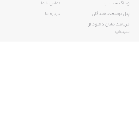
وبلاگ سیب‌اپ
تماس با ما
پنل توسعه‌دهندگان
درباره ما
دریافت نشان دانلود از
سیب‌اپ
گواهی خرید اینترنتی
ما در سیب‌اپ، بزرگ‌ترین و سریع‌ترین اپ استور ایرانی، تلاش می‌کنیم به
منبعی کاملی از اپلیکیشن‌های ایرانی آیفون دسترسی داشته باشید. با