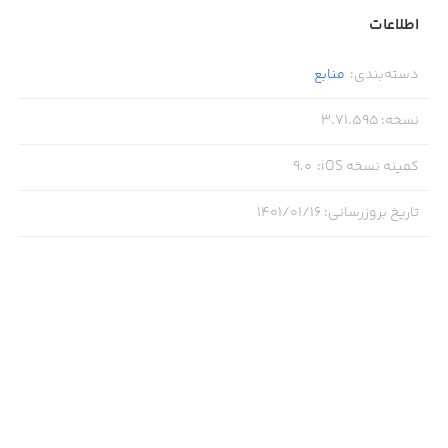
اطلاعات
- Detaillierte Einträge
دسته‌بندی
:
منابع
Stöbern Sie in Ihren Suchbegriffen und erfahren Sie mehr
نسخه
:
3.71.595
über Ihnen bisher unbekannte Fremdwörter oder lernen
کمینه نسخه iOS
:
9.0
Sie eine ganz neue Bedeutung zu Wörtern, die Sie
tagtäglich benutzen. Lassen Sie sich Begriffe vorlesen und
تاریخ بروزرسانی
:
۱۴۰۱/۰۱/۱۶
lernen Sie deren Aussprache. Nutzen Sie Verlinkungen
zwischen Synonymen, ähnlichen Wörtern etc.
- Volltextsuche
Geben Sie einen beliebigen Suchbegriff ein und sehen Sie
mittels Duden-Morphomagics(R) bereits während der