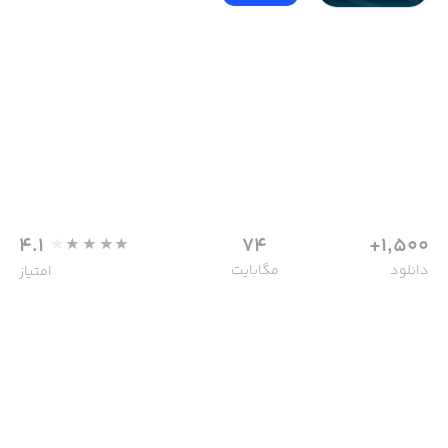
4.1
74
1,500+
دانلود
مگابایت
امتیاز