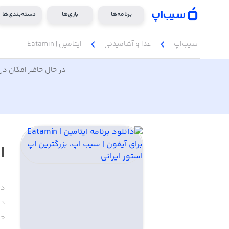
برنامه‌ها
بازی‌ها
دسته‌بندی‌ها
chevron_left
chevron_left
سیب‌اپ
غذا و آشامیدنی
ایتامین | Eatamin
در حال حاضر امکان دری
ای
دس
دا
حج