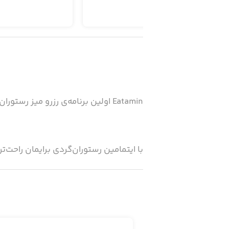
Eatamin اولین برنامه‌ی رزرو میز رستوران در ایران است.
با ایتمامین رستوران‌گردی برایمان راحت‌تر
با استفاده از ایتامین می‌توانیم قبل از 
شمع آرایی، خودرو اختصاصی، عکاسی اخت