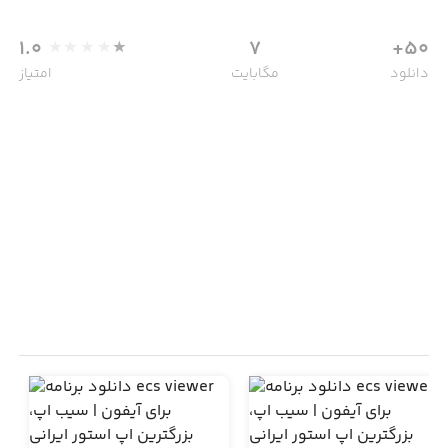
1.0
7
50+
دانلود
مگابایت
امتیاز