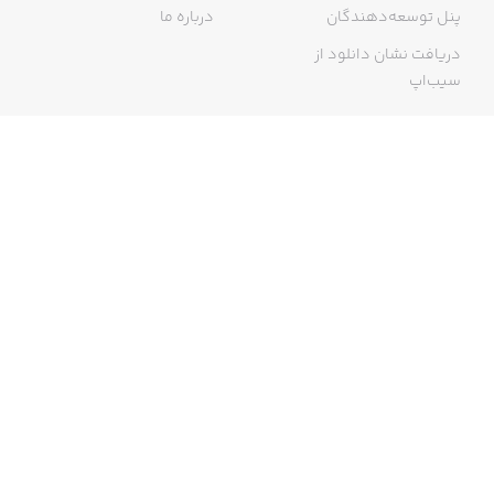
پنل توسعه‌دهندگان
درباره ما
دریافت نشان دانلود از
سیب‌اپ
گواهی خرید اینترنتی
ما در سیب‌اپ، بزرگ‌ترین و سریع‌ترین اپ استور ایرانی، تلاش می‌کنیم به
منبعی کاملی از اپلیکیشن‌های ایرانی آیفون دسترسی داشته باشید. با
سیب‌اپ محدودیتی برای دریافت اپلیکیشن‌های ایرانی از جمله موبایل
بانک‌ها نخواهید داشت و می‌توانید از کار با آیفون خود لذت ببرید. در اپ