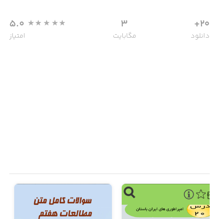
5.0
3
20+
دانلود
مگابایت
امتیاز