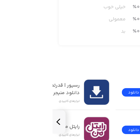
0
٪
خیلی خوب
برای انجام این کار، از این اپلیکیشن استفاده می‌شود. در واقع، این اپلیکیشن نقش یک میان‌بر (Shortcut) را ایفا می‌کند که پیامک فعال‌سازی
0
٪
معمولی
0
٪
بد
رسیور | قدرتمندترین 
دانلود منیجر iOS
دانلود
دانلود
ابزار‌های کاربردی
رایتل من | My Rightel
دانلود
دانلود
ابزار‌های کاربردی