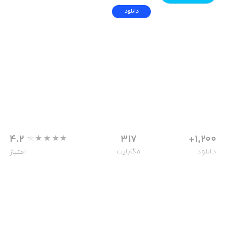
دانلود
4.2
317
1,200+
دانلود
مگابایت
امتیاز