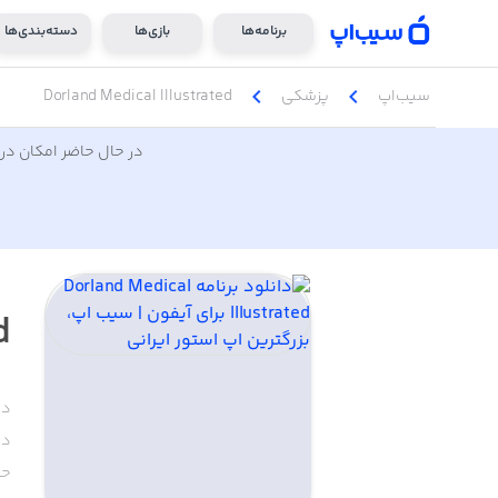
برنامه‌ها
بازی‌ها
دسته‌بندی‌ها
chevron_left
chevron_left
سیب‌اپ
پزشکی
Dorland Medical Illustrated
در حال حاضر امکان دری
d
دس
دا
حج