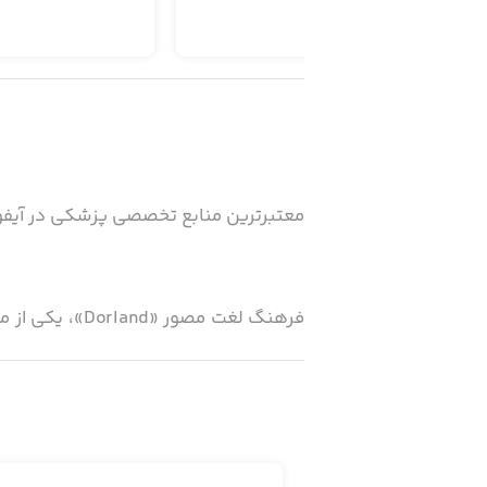
معتبرترین منابع تخصصی پزشکی در آیفون
فرهنگ لغت مص
و استفاده صحیح از آخرین اصطلاحات در 
دارد. با استفاده از جست‌وجوی پیشرفته‌