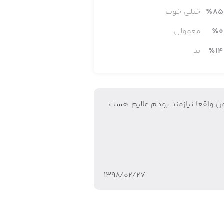
85
٪
خیلی خوب
اپلیکیشن از قابلیت جست‌وجوی صوتی هم پشتیبانی می‌کند. در اپلیکیشن Dorland Medical Illustrated قسمت ویژه‌ آموزشی هم وجود دارد که
0
٪
معمولی
14
٪
بد
ن واقعا نيازمند بودم عاليم هست
۱۳۹۸/۰۲/۲۷