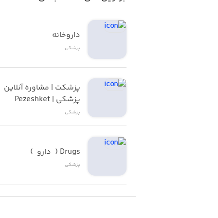
• قابلیت جستجوی صوتی
داروخانه
• ابزارها و فلش‌کارت‌های آموزشی
پزشکی
پزشکت | مشاوره آنلاین 
پزشکی | Pezeshket
پزشکی
Drugs (  دارو  )
پزشکی