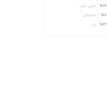
66
٪
خیلی خوب
11
٪
معمولی
22
٪
بد
Empires & Puzzles is a completely 