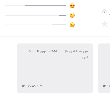
۵
من قبلا این بازیو داشتم‌ فوق العاده
new take on RPG games, combining match-3 battles and bu
اس
with th
۱۳۹۷/۰۶/۱۵
۱۳۹