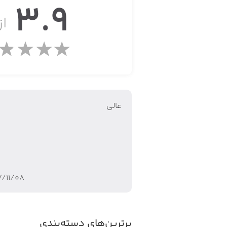
3.9
Players are saying:
از 
"Awesome game. This will keep me busy for months!"
"Really fun, great production values!"
عالی
ilding a mighty stronghold - topped
rilling PVP duels. Join the battle now!
• Fight - Send your troops charging by making amazing combos!
۷/۱۱/۰۸
• Build - Rebuild an immense war fortress!
• Collect – Summon hundreds of powerful heroes and troops!
برترین‌های دسته‌بندی