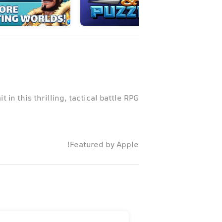
in this thrilling, tactical battle RPG!
Featured by Apple!
"A challenging game of strategy and puzzles"
"We're impressed by this epic match-three adventure"