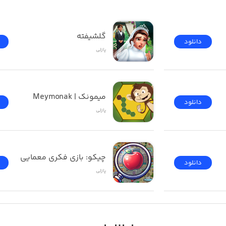
گلشیفته
دانلود
پازلی
میمونک | Meymonak
دانلود
پازلی
‏چیکو: بازی فکری معمایی
دانلود
پازلی