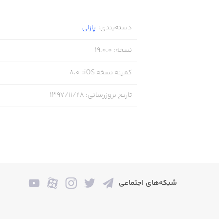
دسته‌بندی
:
پازلی
cs and skills are what matters now!
 enemies and defend your stronghold!
نسخه
:
19.0.0
کمینه نسخه iOS
:
8.0
tactics and strategy skills in magic
تاریخ بروزرسانی
:
۱۳۹۷/۱۱/۲۸
and resources to upgrade your heroes.
game and puzzle adventure where YOU
rmy of evil and defeat the Dark Lord!
شبکه‌های اجتماعی
 for the greatest battle of your life!