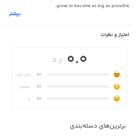
grow to become as big as possible.
بیشتر
Travel through nebulas, survive black holes, and explore a
امتیاز و نظرات
vibrant universe, all while discovering hidden treasures
and uncovering ancient artifacts in this visually enticing
0.0
journey of survival and growth.
از ۵
٪0
خیلی خوب
"A polished, clever, and surprisingly addictive physics-
based puzzle game"
٪0
معمولی
- Macworld
٪0
بد
"A combo puzzler + shooter we couldn't stop playing"
برترین‌های دسته‌بندی
- Apple