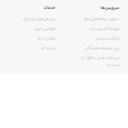
سرویس‌ها
خدمات
• Fluid physics-based game with original multi-touch
دانلود برنامه‌های مک
پرسش‌های متداول
gameplay
فروشگاه سیب‌اپ
قوانین خرید
وبلاگ سیب‌اپ
تماس با ما
پنل توسعه‌دهندگان
درباره ما
• Enticing visual design and lighting effects
دریافت نشان دانلود از
سیب‌اپ
• Haptic Feedback support for iPhone 7 and iPhone 7 Plus
گواهی خرید اینترنتی
• Enjoy 3D Touch support for iPhone 6s or later and
iPhone 6s Plus or later
• Travel through multiple cosmic environments across a