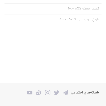
"A polished and challenging puzzler"
کمینه نسخه iOS
:
10.0
- Slide To Play
تاریخ بروزرسانی
:
۱۴۰۱/۰۵/۳۱
"Pretty special"
- AppSpy
"Fun and unique gameplay"
- GameZebo
شبکه‌های اجتماعی
Features: