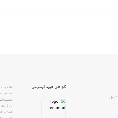
گواهی خرید اینترنتی
ما در سی
منبعی کا
داول
سیب‌اپ م
بانک‌ها 
استور ای