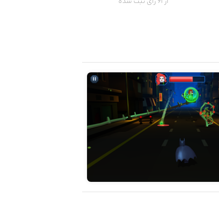
از 61 رای ثبت شده