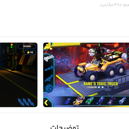
م:
470
مگابایت
توضیحات