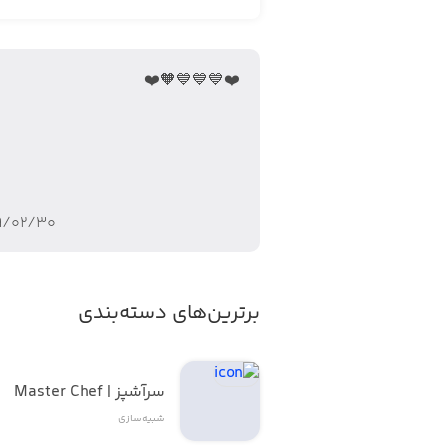
❤️💙💙💙🧡❤️
۹/۰۲/۳۰
برترین‌های دسته‌بندی
سرآشپز | Master Chef
شبیه‌سازی