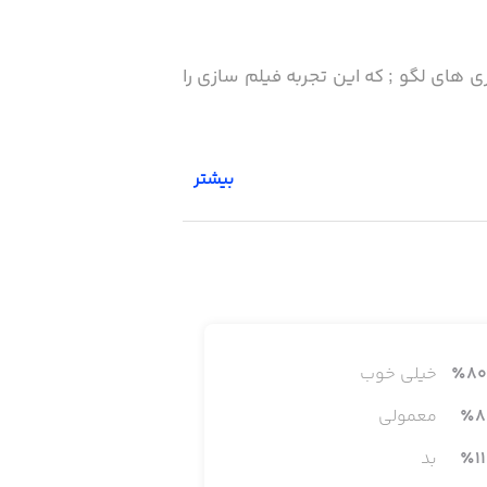
 های لگو ; که این تجربه فیلم سازی را
بیشتر
80
٪
خیلی خوب
8
٪
معمولی
11
٪
بد