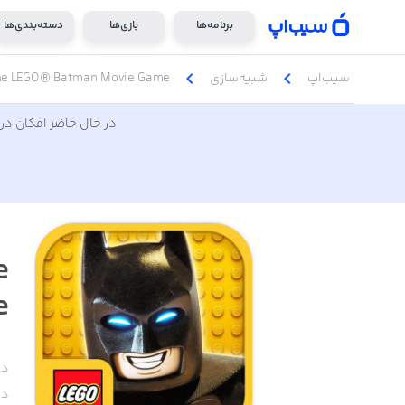
برنامه‌ها
بازی‌ها
دسته‌بندی‌ها
chevron_left
chevron_left
سیب‌اپ
شبیه‌سازی
he LEGO® Batman Movie Game
در حال حاضر امکان دری
e
e
دس
دا