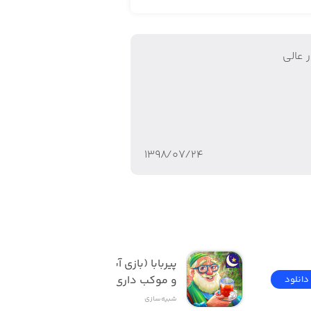
 عالی
۱۳۹۸/۰۷/۲۴
پیربابا (بازی آشپزی ایرانی 
و موکب داری)
دانلود
100,000 ت
شبیه‌سازی