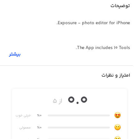
توضیحات
Exposure - photo editor for iPhone.
The App includes 10 Tools.
بیشتر
FEATURES INTO APP:
امتیاز و نظرات
0.0
FACIAL FEATURES:
از ۵
- Editing facial features on photo (Change size eyes, nose,
٪0
خیلی خوب
lips).
٪0
معمولی