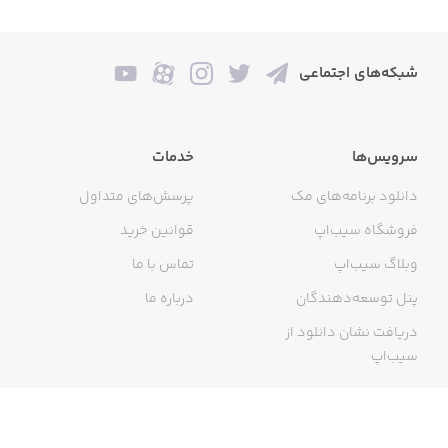
- Glitch effect
شبکه‌های اجتماعی
ADD TEXT:
- Inserting text on photo.
سرویس‌ها
خدمات
دانلود برنامه‌های مک
پرسش‌های متداول
CROP PHOTO
فروشگاه سیب‌اپ
قوانین خرید
وبلاگ سیب‌اپ
تماس با ما
پنل توسعه‌دهندگان
درباره ما
Privacy Policy https://exposure.su/privacyPolicy.pdf
دریافت نشان دانلود از
Terms of Use https://exposure.su/TermsOfUse.pdf
سیب‌اپ
گواهی خرید اینترنتی