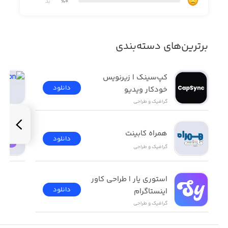
٪0
بد
RETOUCH TOOL:
- Correction skin imperfections.
برترین‌های دسته‌بندی
- Teeth whitening.
کپ‌سینک | زیرنویس 
SKIN TOOL:
دانلود
خودکار ویدیو
گرافیک و طراحی
- Addition tan.
همراه کابینت
دانلود
RESHAPE TOOL:
گرافیک و طراحی
- Editing body shape.
استوری یار | طراحی کاور 
دانلود
اینستاگرام
گرافیک و طراحی
BLUR TOOL: