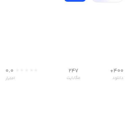
0.0
247
400+
دانلود
مگابایت
امتیاز