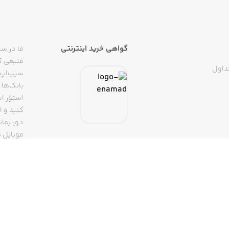
گواهی خرید اینترنتی
ما در سی
منبعی کا
داول
سیب‌اپ م
بانک‌ها 
استور ای
دور بمان
موبایل ب
(روبیکا، 
تپسی، آ
اپلیکیشن
تنها با 
سیب‌اپ، بزرگ‌ترین اپ استور ایرانی