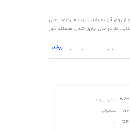
ز روی آن به پایین پرت می‌شود. حال
 مذابی که در حال جاری شدن هستند دور
بیشتر
دره پیدا کنید. همین است که تجربه‌ای
73
٪
خیلی خوب
4
٪
معمولی
21
٪
بد