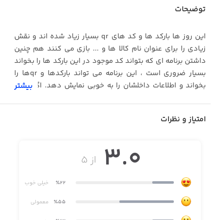
توضیحات
این روز ها بارکد ها و کد های qr بسیار زیاد شده اند و نقش
زیادی را برای عنوان نام کالا ها و ... بازی می کنند هم چنین
داشتن برنامه ای که بتواند کد موجود در این بارکد ها را بخواند
بسیار ضروری است ، این برنامه می تواند بارکدها و qrها را
بخواند و اطلاعات داخلشان را به خوبی نمایش دهد. اگر علاقه
بیشتر
دارید تا خودتان این بارکدها را بسازید، این برنامه کار ساخت
بارکد را نیز برایتان انجام می دهد.
امتیاز و نظرات
3.0
از ۵
٪22
خیلی خوب
٪55
معمولی