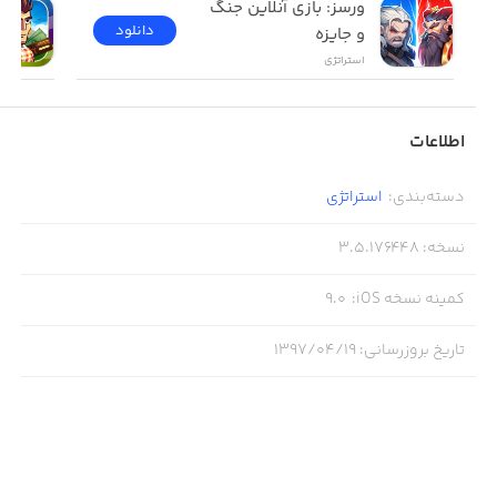
ورسز: بازی آنلاین جنگ 
دانلود
و جایزه
استراتژی
اطلاعات
دسته‌بندی
:
استراتژی
نسخه
:
3.5.176448
کمینه نسخه iOS
:
9.0
تاریخ بروزرسانی
:
۱۳۹۷/۰۴/۱۹