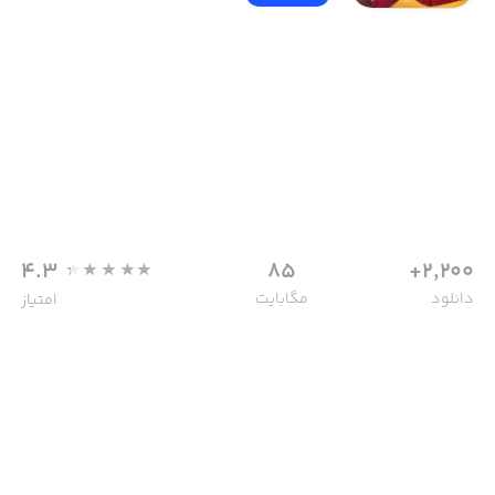
4.3
85
2,200+
دانلود
مگابایت
امتیاز