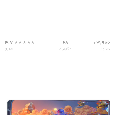
4.7
68
3,900+
دانلود
مگابایت
امتیاز