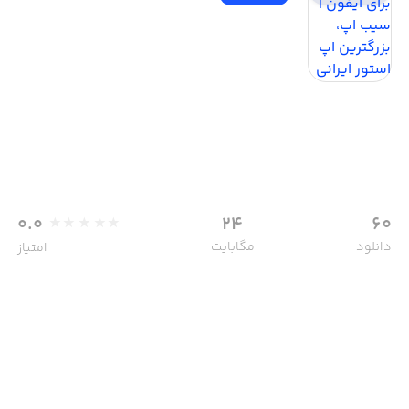
0.0
24
60
دانلود
مگابایت
امتیاز