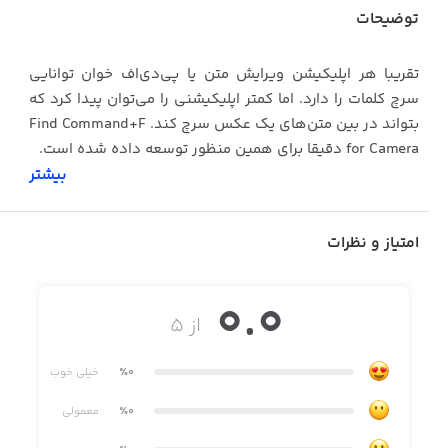
توضیحات
تقریبا هر اپلیکیشن ویرایش متن یا پی‌دی‌اف خوان توانایی
سرچ کلمات را دارد. اما کمتر اپلیکیشنی را می‌توان پیدا کرد که
بتواند در بین متن‌های یک عکس سرچ کند. Find Command+F
for Camera دقیقا برای همین منظور توسعه داده شده است.
بیشتر
با استفاده از Find Command+F for Camera می‌توانید در بین
عکس‌هایی که از متن‌های مختلف مانند کتاب، جزوه و مجله
گرفته‌اید، به جستجو بپردازید. این کار باعث می‌‌شود تا بهتر
امتیاز و نظرات
بتوانید مطالعه کنید یا اسناد خود را مرتب کنید.
0.0
مزایای Find Command+F for Camera
از ۵
• جستجوی متن در عکس
٪0
خیلی خوب
• تاریخچه
٪0
معمولی
• ایجاد لیست از کلمات سرچ‌شده