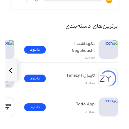
٪0
بد
برترین‌های دسته‌بندی
نگهداشت | 
دانلود
Negahdasht
بهره‌وری
تایمزی | Timezy
دانلود
بهره‌وری
Todo App
دانلود
بهره‌وری