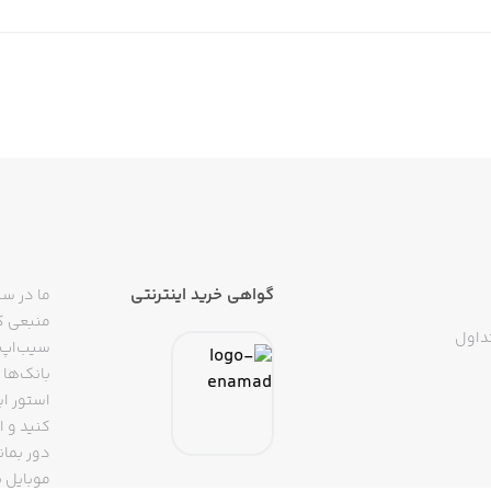
 مشاهده تعداد آنفالو‌ها، تعداد فالوها و کاربرانی که شما فالو کر
ی‌توان در رابطه با بلاک شدن توسط کاربران دیگر اطلاع کسب کرد.
گواهی خرید اینترنتی
ما در سی
منبعی کا
داول
سیب‌اپ م
بانک‌ها 
استور ای
دور بمان
موبایل ب