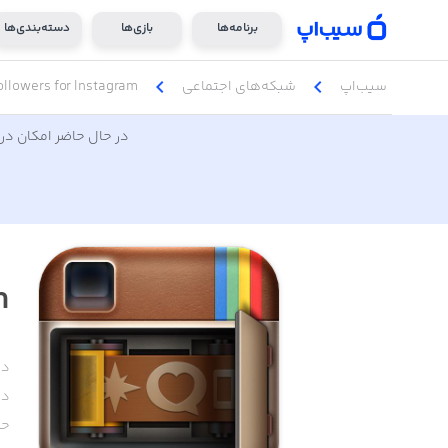
برنامه‌ها
بازی‌ها
دسته‌بندی‌ها
chevron_left
chevron_left
سیب‌اپ
شبکه‌های اجتماعی
llowers for Instagram +
در حال حاضر امکان دری
+
دس
دا
حج