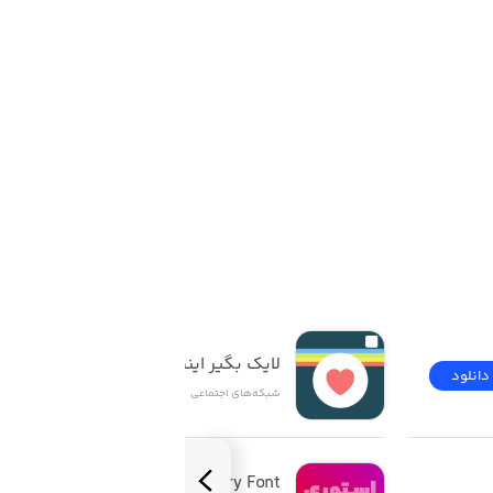
شمند است.
از است به لیست فالوئینگ‌های کاربر مقابل
مراجعه کنیم. در نتیجه این کار ممکن است بسیار زمان‌بر باشد. بنابراین با کمک برنامه Unfollowers for Instagram می‌توان این کار را با دقت
امه علاوه‌بر اطلاع از لیست آنفالو کنندگان، امکان آنفالو کردن آن‌ها
ن کاربرانی که شما را در شبکه اجتماعی
لایک بگیر اینستاگرام
دانلود
دانلود
شبکه‌های اجتماعی
Story Font | استوری 