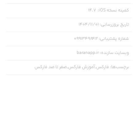
کمینه نسخه iOS
:
14.7
تاریخ بروزرسانی
:
۱۴۰۴/۱۱/۰۱
شماره پشتیبانی
:
09913498412
وبسایت سازنده
:
baranapp.ir
برچسب‌ها
:
فارکس,آموزش فارکس,صفر تا صد فارکس