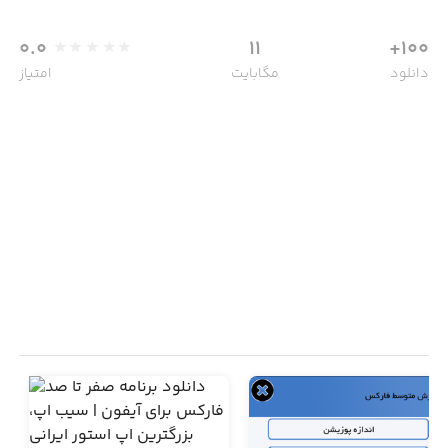
0.0
11
100+
دانلود
مگابایت
امتیاز