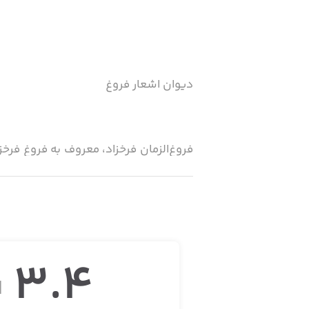
دیوان اشعار فروغ
فروغ‌الزمان فرخزاد، معروف به فروغ فرخ
معاصر فارسی هستند. فروغ فرخزاد در ۳۲ سالگی بر اثر واژگونی اتومبیل درگذشت.
3.4
ا