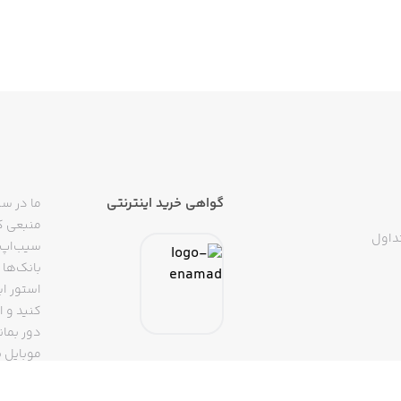
گواهی خرید اینترنتی
ما در سی
منبعی کا
داول
سیب‌اپ م
بانک‌ها 
استور ای
دور بمان
موبایل ب
(روبیکا، 
تپسی، آ