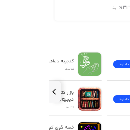
33
٪
بد
گنجینه دعاهای قرآنی
دانلود
دانلود
کتاب‌ها
بازار کتاب قائمیه (کتابخانه 
دیجیتالی ghbook)
دانلود
دانلود
کتاب‌ها
قصه گوی کودک (1) 