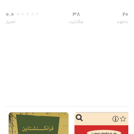
0.0
38
20
دانلود
مگابایت
امتیاز