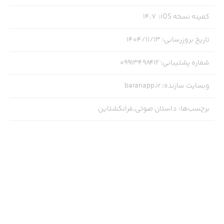
کمینه نسخه iOS
:
14.7
تاریخ بروزرسانی
:
۱۴۰۴/۱۱/۱۳
شماره پشتیبانی
:
09913498412
وبسایت سازنده
:
baranapp.ir
برچسب‌ها
:
داستان صوتی,فرانکشتاین