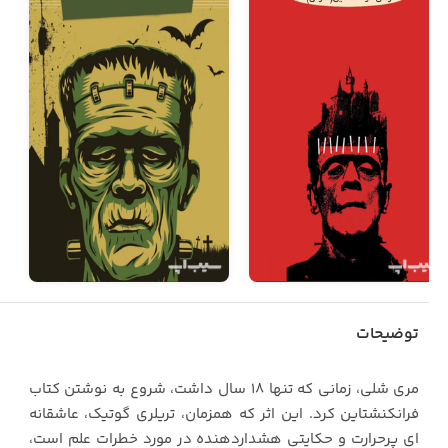
توضیحات
مري شلي، زماني که تنها 18 سال داشت، شروع به نوشتن کتاب
فرانکنشتاين کرد. اين اثر که همزمان، تريلري گوتيک، عاشقانه
اي پرحرارت و حکايتي هشداردهنده در مورد خطرات علم است،