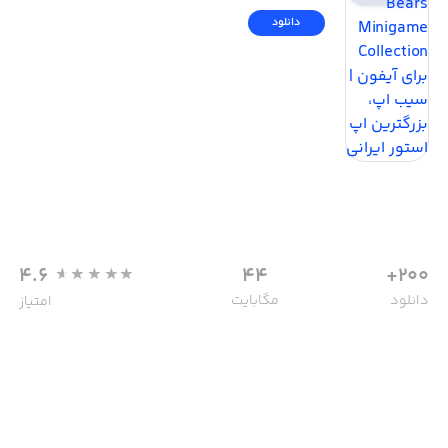
دانلود
4.6
44
200+
دانلود
مگابایت
امتیاز