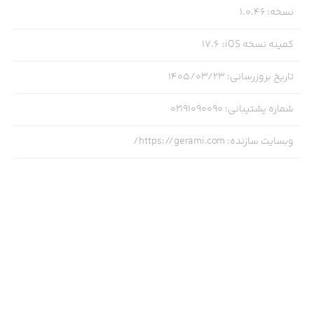
نسخه
:
1.0.46
کمینه نسخه iOS
:
17.6
تاریخ بروزرسانی
:
۱۴۰۵/۰۳/۲۳
‏• پشتیبانی ۲۴ ساعته: تیم پشتیبانی همیشه کنار توست تا
سوالات و مشکلاتت را سریع پاسخ دهد.
شماره پشتیبانی
:
02191090090
وبسایت سازنده
:
https://gerami.com/
‏مناسب چه کسانی است؟
‏این اپ برای: