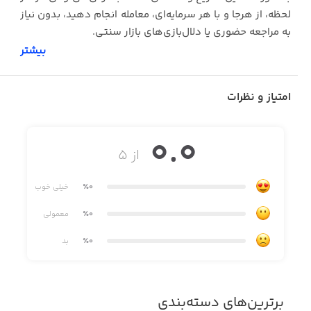
لحظه، از هرجا و با هر سرمایه‌ای، معامله انجام دهید، بدون نیاز
به مراجعه حضوری یا دلال‌بازی‌های بازار سنتی.
بیشتر
‏اپلیکیشن گرمی چی کار می‌کند؟
امتیاز و نظرات
0.0
‏• قیمت لحظه‌ای طلا و نقره: نرخ‌ها مطابق بازار واقعی و
از ۵
لحظه‌به‌لحظه به‌روزرسانی می‌شوند.
٪0
خیلی خوب
٪0
معمولی
٪0
بد
‏• خرید و فروش ساده و شفاف: با چند لمس، سفارش را ثبت
کن و معامله را انجام بده؛ کارمزد پایین و بدون هزینه‌های
برترین‌های دسته‌بندی
مخفی.