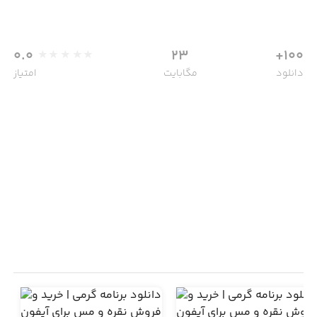
0.0
23
100+
دانلود
مگابایت
امتیاز